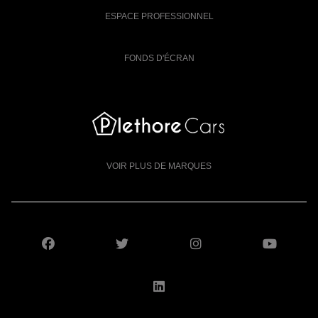
ESPACE PROFESSIONNEL
FONDS D'ÉCRAN
VOIR PLUS DE MARQUES
SUIVEZ-NOUS SUR FACEBOOK
SUIVEZ-NOUS SUR X
SUIVEZ-NOUS S
SUIV
SUIVEZ-NOUS SUR LI