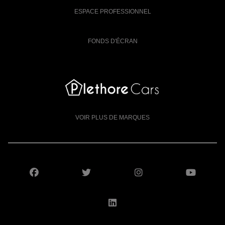
ESPACE PROFESSIONNEL
FONDS D'ÉCRAN
VOIR PLUS DE MARQUES
SUIVEZ-NOUS SUR FACEBOOK
SUIVEZ-NOUS SUR X
SUIVEZ-NOUS S
SUIV
SUIVEZ-NOUS SUR LI