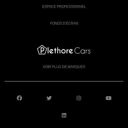
ESPACE PROFESSIONNEL
FONDS D'ÉCRAN
VOIR PLUS DE MARQUES
SUIVEZ-NOUS SUR FACEBOOK
SUIVEZ-NOUS SUR X
SUIVEZ-NOUS S
SUIV
SUIVEZ-NOUS SUR LI