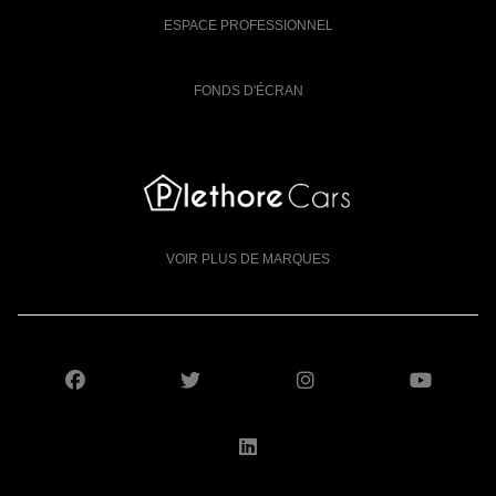
ESPACE PROFESSIONNEL
FONDS D'ÉCRAN
VOIR PLUS DE MARQUES
SUIVEZ-NOUS SUR FACEBOOK
SUIVEZ-NOUS SUR X
SUIVEZ-NOUS S
SUIV
SUIVEZ-NOUS SUR LI