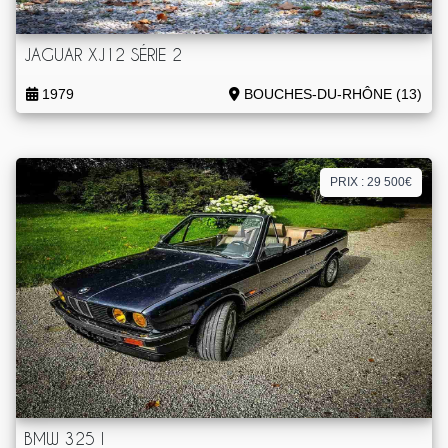
JAGUAR XJ12 SÉRIE 2
1979
BOUCHES-DU-RHÔNE (13)
PRIX : 29 500€
BMW 325 I