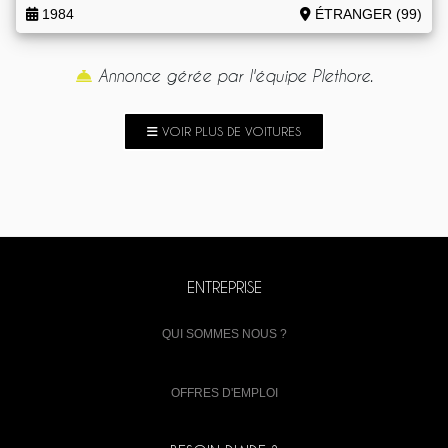
1984
ÉTRANGER (99)
Annonce gérée par l'équipe Plethore.
VOIR PLUS DE VOITURES
ENTREPRISE
QUI SOMMES NOUS ?
OFFRES D'EMPLOI