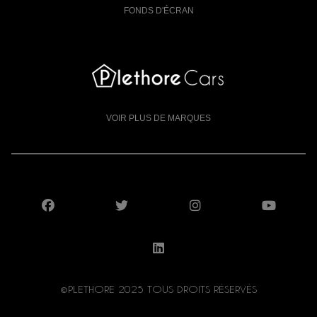
FONDS D'ÉCRAN
VOIR PLUS DE MARQUES
SUIVEZ-NOUS SUR FACEBOOK
SUIVEZ-NOUS SUR X
SUIVEZ-NOUS S
SUIV
SUIVEZ-NOUS SUR LI
©PLETHORE 2025 TOUS DROITS RÉSERVÉS