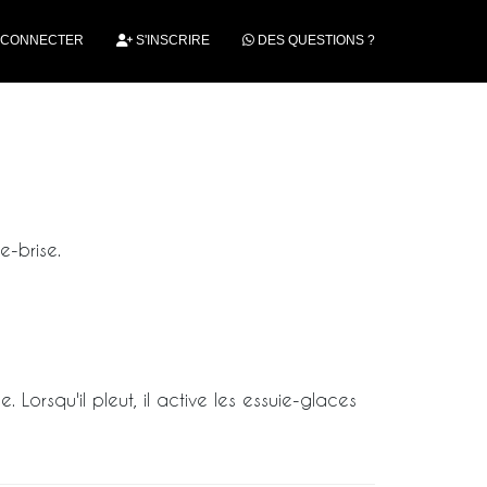
 CONNECTER
S'INSCRIRE
DES QUESTIONS ?
e-brise.
Lorsqu'il pleut, il active les essuie-glaces