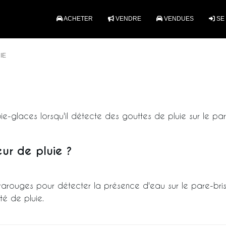
ACHETER
VENDRE
VENDUES
SE
IE
uie-glaces lorsqu'il détecte des gouttes de pluie sur le par
ur de pluie ?
rarouges pour détecter la présence d'eau sur le pare-brise. 
té de pluie.