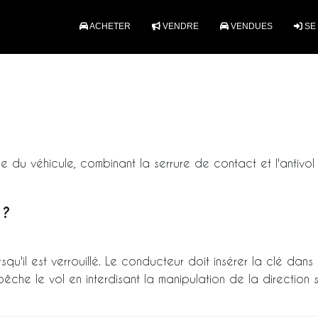
ACHETER
VENDRE
VENDUES
SE
ge du véhicule, combinant la serrure de contact et l'antivol
 ?
squ'il est verrouillé. Le conducteur doit insérer la clé dan
che le vol en interdisant la manipulation de la direction s