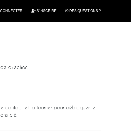
 CONNECTER
S'INSCRIRE
DES QUESTIONS ?
 de direction.
s le contact et la tourner pour débloquer le
ans clé.