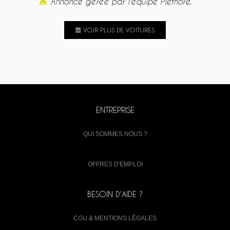
Annonce gérée par l'équipe Plethore.
VOIR PLUS DE VOITURES
ENTREPRISE
QUI SOMMES NOUS ?
OFFRES D'EMPLOI
BESOIN D'AIDE ?
CGU & MENTIONS LÉGALES