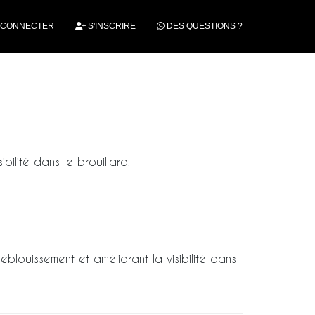
 CONNECTER
S'INSCRIRE
DES QUESTIONS ?
ilité dans le brouillard.
éblouissement et améliorant la visibilité dans