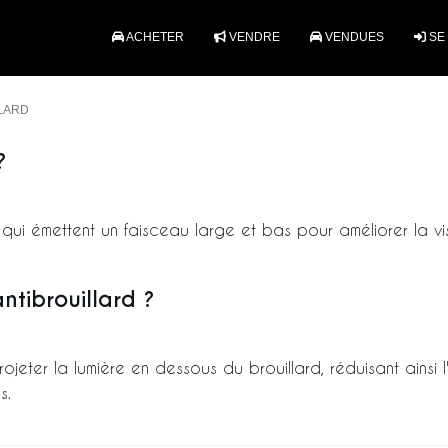
ACHETER
VENDRE
VENDUES
SE
LARD
?
ui émettent un faisceau large et bas pour améliorer la visib
tibrouillard ?
jeter la lumière en dessous du brouillard, réduisant ainsi l'
s.