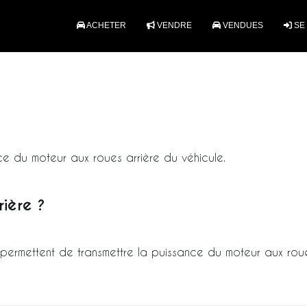
ACHETER
VENDRE
VENDUES
SE
e du moteur aux roues arrière du véhicule.
ière ?
permettent de transmettre la puissance du moteur aux roues