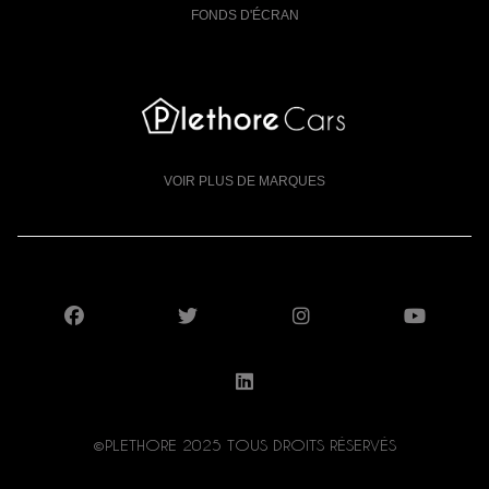
FONDS D'ÉCRAN
VOIR PLUS DE MARQUES
SUIVEZ-NOUS SUR FACEBOOK
SUIVEZ-NOUS SUR X
SUIVEZ-NOUS S
SUIV
SUIVEZ-NOUS SUR LI
©PLETHORE 2025 TOUS DROITS RÉSERVÉS