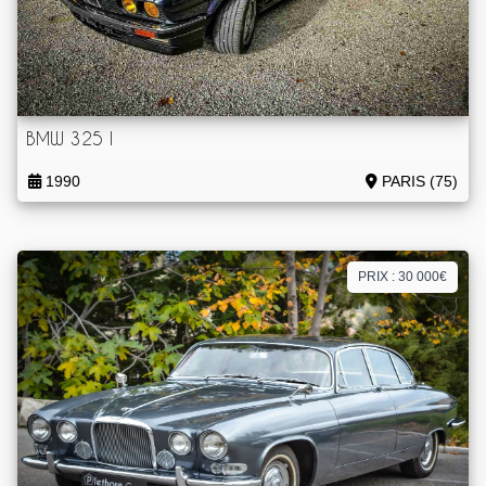
BMW 325 I
1990
PARIS (75)
PRIX : 30 000€