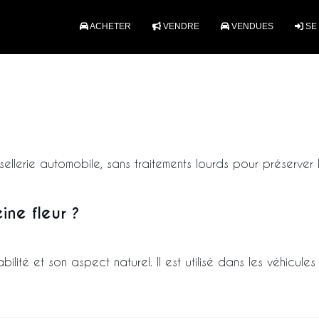
ACHETER
VENDRE
VENDUES
SE
sellerie automobile, sans traitements lourds pour préserver l
ine fleur ?
bilité et son aspect naturel. Il est utilisé dans les véhicul