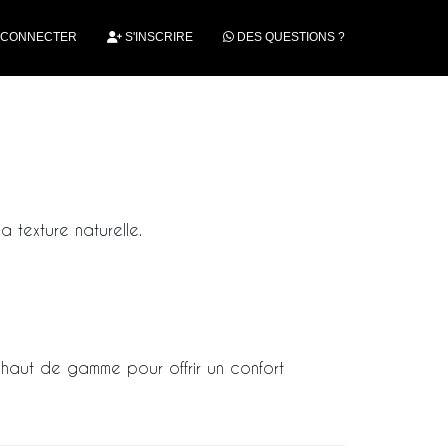
 CONNECTER
S'INSCRIRE
DES QUESTIONS ?
a texture naturelle.
es haut de gamme pour offrir un confort