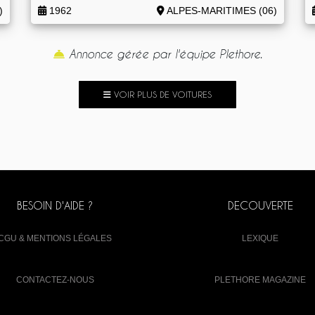
)
1962
ALPES-MARITIMES (06)
Annonce gérée par l'équipe Plethore.
VOIR PLUS DE VOITURES
BESOIN D'AIDE ?
DECOUVERTE
CGU & MENTIONS LÉGALES
LEXIQUE
CONTACTEZ-NOUS
PLETHORE MAGAZINE