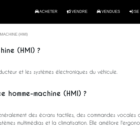
ACHETER
VENDRE
VENDUES
SE
MACHINE (HMI)
hine (HMI) ?
onducteur et les systèmes électroniques du véhicule.
ce homme-machine (HMI) ?
énéralement des écrans tactiles, des commandes vocales 
tèmes multimédias et la climatisation. Elle améliore l'ergono