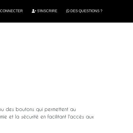
 CONNECTER
S'INSCRIRE
DES QUESTIONS ?
ou des boutons qui permettent au
mie et la sécurité en facilitant l'accès aux